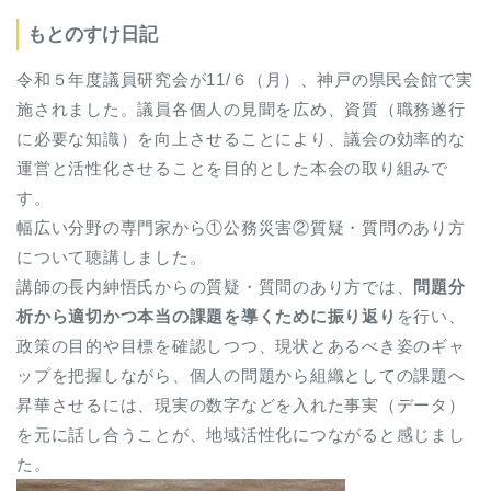
もとのすけ日記
令和５年度議員研究会が11/６（月）、神戸の県民会館で実
施されました。議員各個人の見聞を広め、資質（職務遂行
に必要な知識）を向上させることにより、議会の効率的な
運営と活性化させることを目的とした本会の取り組みで
す。
幅広い分野の専門家から①公務災害②質疑・質問のあり方
について聴講しました。
講師の長内紳悟氏からの質疑・質問のあり方では、
問題分
析から適切かつ本当の課題を導くために振り返り
を行い、
政策の目的や目標を確認しつつ、現状とあるべき姿のギャ
ップを把握しながら、個人の問題から組織としての課題へ
昇華させるには、現実の数字などを入れた事実（データ）
を元に話し合うことが、地域活性化につながると感じまし
た。