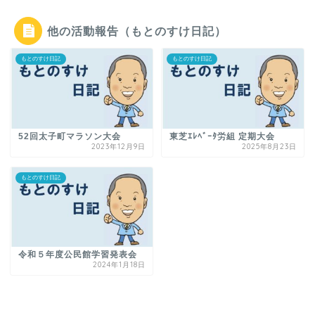
他の活動報告（もとのすけ日記）
もとのすけ日記
もとのすけ日記
52回太子町マラソン大会
東芝ｴﾚﾍﾞｰﾀ労組 定期大会
2023年12月9日
2025年8月23日
もとのすけ日記
令和５年度公民館学習発表会
2024年1月18日