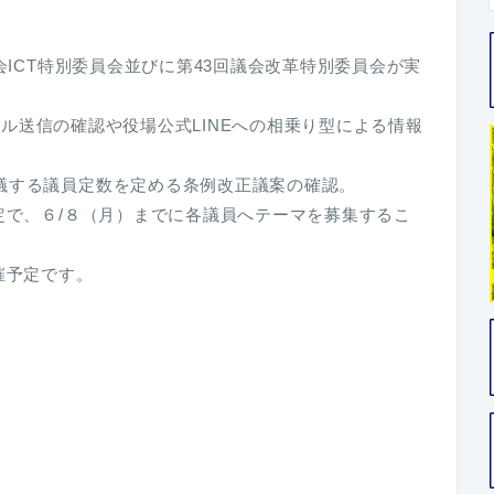
会ICT特別委員会並びに第43回議会改革特別委員会が実
ァイル送信の確認や役場公式LINEへの相乗り型による情報
議する議員定数を定める条例改正議案の確認。
定で、６/８（月）までに各議員へテーマを募集するこ
催予定です。