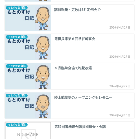
もとのすけ日記
議員報酬・定数は6月定例会で
2026年4月27日
もとのすけ日記
電機兵庫第６回常任幹事会
2026年4月27日
もとのすけ日記
５月臨時全協で吃驚改選
2026年4月27日
もとのすけ日記
陸上競技場のオープニングセレモニー
2026年4月25日
もとのすけ日記
第59回電機連合議員団総会・会議