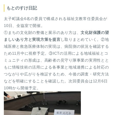
もとのすけ日記
太子町議会6名の委員で構成される福祉文教常任委員会が
10日、全協室で開催。
①まちの文化財の整備と展示のあり方は、
文化財保護の望
ましいあり方と実現方策を提言
し取りまとめていく。②地
域医療と救急医療体制の実現は、病院側の状況を確認する
ため11月中に視察予定。③ICTの活用による地域福祉とコ
ミュニティの形成は、高齢者の見守り隊事業の実用性とと
もに情報技術の活用による各事業と地域連携による対応の
つながりや広がりを検証するため、今後の調査・研究方法
などを明確にすることを確認した。次回委員会は12月6日
10時から開催予定。