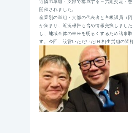
近隣の単組・支部で構成する三労組交流・懇親
開催されました。
産業別の単組・支部の代表者と各級議員（阿
が集まり、近況報告も含め情報交換しました
し、地域全体の未来を明るくするため諸事取
す。今回、設営いただいたIHI相生労組の皆