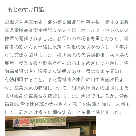
もとのすけ日記
電機連合兵庫地協主催の第８回常任幹事会後、第４８回兵
庫県電機産業労使懇話会が２１日、ホテルクラウンパレス
神戸で開催されました。お互いの立場を尊重しながら、経
営者の皆さんと一緒に政策・制度の実現をめざし、２年ぶ
りに交流を図りました。横川議長の代表挨拶後、兵庫県の
雇用・就業支援と勤労者福祉の向上をめざしてと題し、労
働福祉課の入江課長より説明があり、県の政策を周知し、
有効利用すること。また電機連合本部の山中書記次長よ
り、産業政策の取組について、組織内議員との連携による
取り組みの重要性を確認しました。余談ではあるが、労政
福祉課 労使団体班の大村さんが息子の後輩と知り、末頼も
しく、若さとは将来に期待することを肌で感じました。