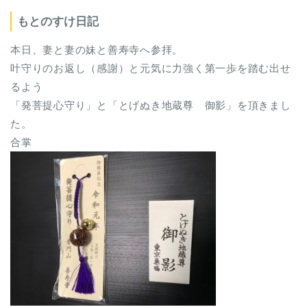
もとのすけ日記
本日、妻と妻の妹と善寿寺へ参拝。
叶守りのお返し（感謝）と元気に力強く第一歩を踏む出せ
るよう
「発菩提心守り」と「とげぬき地蔵尊 御影」を頂きまし
た。
合掌