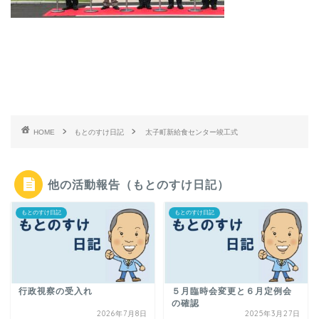
HOME
もとのすけ日記
太子町新給食センター竣工式
他の活動報告（もとのすけ日記）
もとのすけ日記
もとのすけ日記
行政視察の受入れ
５月臨時会変更と６月定例会
の確認
2026年7月8日
2025年3月27日