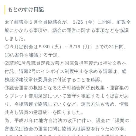
もとのすけ日記
太子町議会５月全員協議会が、５/26（金）に開催。町政全
般にかかわる事項や、議会の運営に関する事項などを協議
しました。
①６月定例会は５/30（火）～６/19（月）までの21日間、
13の案件を審議する予定。
②請願1号教職員定数改善と国庫負担率復元は福祉文教へ
付託、請願2号のインボイス制度中止を求める請願は、総
務経済建設常任委員会に付託することを確認。
③議会運営の根拠となる太子町議会関係例規集・運営集の
タブレット使用規定について遵守を徹底するよう提言があ
り、今後議運で協議していくなど、運営方法も含め、情報
共有し議員の意思統一を図りました。
尚、平成21年に地方自治法の改正に伴い、議会に「議案の
審査又は議会の運営に関し協議又は調整を行うための場」