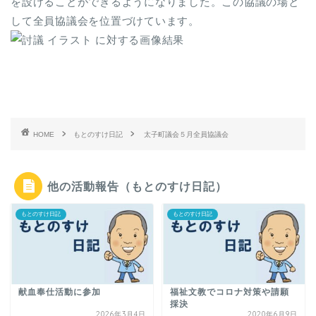
を設けることができるようになりました。この協議の場と
して全員協議会を位置づけています。
HOME
もとのすけ日記
太子町議会５月全員協議会
他の活動報告（もとのすけ日記）
もとのすけ日記
もとのすけ日記
献血奉仕活動に参加
福祉文教でコロナ対策や請願
採決
2026年3月4日
2020年6月9日