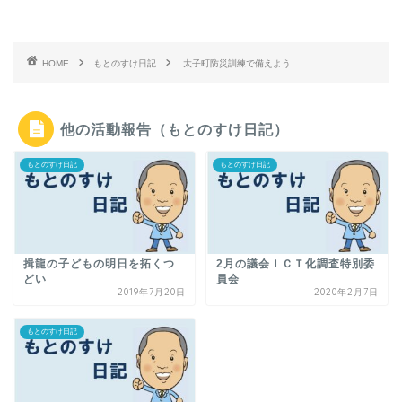
HOME
もとのすけ日記
太子町防災訓練で備えよう
他の活動報告（もとのすけ日記）
もとのすけ日記
もとのすけ日記
揖龍の子どもの明日を拓くつ
2月の議会ＩＣＴ化調査特別委
どい
員会
2019年7月20日
2020年2月7日
もとのすけ日記