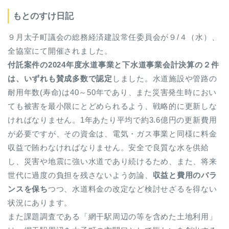
もとのすけ日記
９月太子町議会の総務経済建設常任委員会が９/４（水）、
全協室にて開催されました。
付託案件の2024年度水道事業と下水道事業会計決算の２件
は、いずれも賛成多数で認定
しました。水道施設や管路の
耐用年数(寿命)は40～50年であり、また災害発生時におい
ても被害を最小限にとどめられるよう、戦略的に更新しな
ければなりません。1年あたり平均で約3.6億円の更新費用
が必要ですが、その資金は、電気・ガス事業と同様に料金
収益で賄わなければなりません。安全で良質な水を供給
し、災害や地震に強い水道であり続けるため、また、将来
世代に過度の負担を残さないよう勿論、
収益と費用のバラ
ンスを保ち
つつ、水道料金の改定など検討せざるを得ない
状況にあります。
また課題調査である「網干駅周辺の等を含めた土地利用」