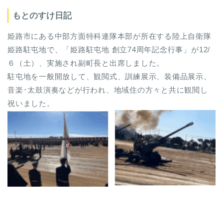
もとのすけ日記
姫路市にある中部方面特科連隊本部が所在する陸上自衛隊
姫路駐屯地で、「姫路駐屯地 創立74周年記念行事」が12/
６（土）、実施され副町長と出席しました。
駐屯地を一般開放して、観閲式、訓練展示、装備品展示、
音楽･太鼓演奏などが行われ、地域住の方々と共に観閲し
祝いました。