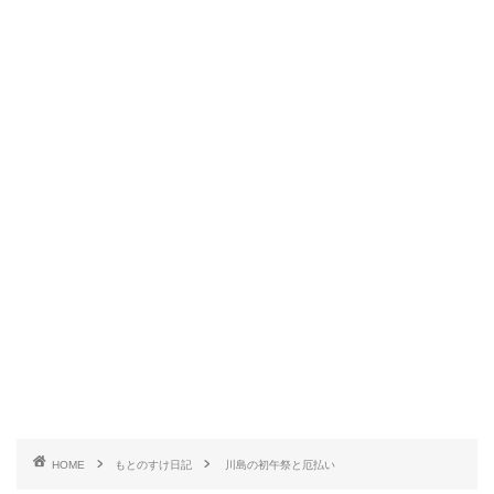
HOME
もとのすけ日記
川島の初午祭と厄払い