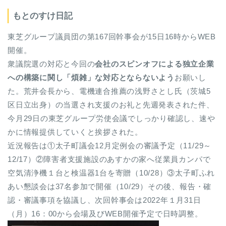
もとのすけ日記
東芝グループ議員団の第167回幹事会が15日16時からWEB
開催。
衆議院選の対応と今回の
会社のスピンオフによる独立企業
への構築に関し「煩雑」な対応とならないよう
お願いし
た。荒井会長から、電機連合推薦の浅野さとし氏（茨城5
区日立出身）の当選され支援のお礼と先週発表された件、
今月29日の東芝グループ労使会議でしっかり確認し、速や
かに情報提供していくと挨拶された。
近況報告は①太子町議会12月定例会の審議予定（11/29～
12/17）②障害者支援施設のあすかの家へ従業員カンパで
空気清浄機１台と検温器1台を寄贈（10/28）③太子町ふれ
あい懇談会は37名参加で開催（10/29）その後、報告・確
認・審議事項を協議し、次回幹事会は2022年１月31日
（月）16：00から会場及びWEB開催予定で日時調整。