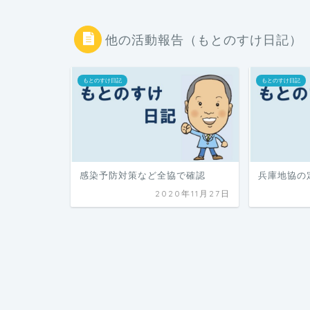
他の活動報告（もとのすけ日記）
もとのすけ日記
もとのすけ日記
感染予防対策など全協で確認
兵庫地協の
2020年11月27日