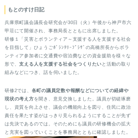
もとのすけ日記
兵庫県町議会議長会研究会が30日（火）午後から神戸市六
甲荘にて開催され、事務局長とともに出席しました。
研修１「災害とボランティア～支援する人を支援する社会
を目指して」ひょうごﾎﾞﾗﾝﾀﾘｰﾌﾟﾗｻﾞの高橋所長からボラ
ンティア参加者に交通費や宿泊費などの資金援助を様々な
形で、
支える人を支援する社会をつくりたい
と活動の取り
組みなどにつき、話を伺いました。
研修2では、
各町の議員定数や報酬などについての経緯や
現状の考え方
を聞き、意見交換しました。議員が切磋琢磨
し、資質を向上させ、議会の機能向上を図り、住民に政治
責任を果たす姿がはっきり見られるようにすることが先ず
は先決であるのでは。そのためにも議員の研修機会の拡大
と充実を図っていくことを事務局とともに確認しました。