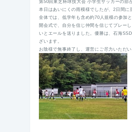
第50回東芝杯球技大会 小学生サッカーの部
本日はあいにくの雨模様でしたが、2日間に
全体では、低学年も含め約70
人規模の参加
開会式で、自分を信じ仲間を信じてプレーし
いとエールを送りました。優勝は、石海SS
ざいます。
お陰様で無事終了し、運営にご尽力いただい