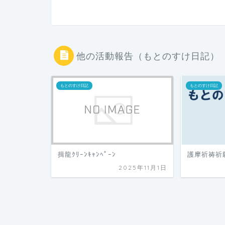
他の活動報告（もとのすけ日記）
もとのすけ日記
もとのすけ日記
揖龍ｸﾘｰﾝｷｬﾝﾍﾟｰﾝ
護摩祈祷祈
2025年11月1日