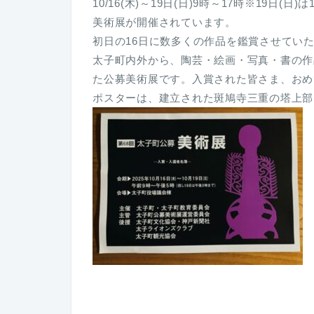
10/16(木)～19日(日)9時～17時※19日
美術展が開催されています。
初日の16日に数多くの作品を鑑賞させてい
太子町内外から、陶芸・絵画・写真・書の作
た公募美術展です。入賞された皆さま、おめ
ポスターは、建立された斑鳩寺三重の塔上部