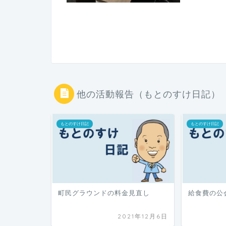
他の活動報告（もとのすけ日記）
もとのすけ日記
もとのすけ日記
町民グラウンドの料金見直し
給食費の公
2021年12月6日