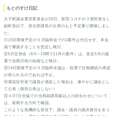
もとのすけ日記
太子町議会運営委員会が20日、新型コロナの３密対策をし
副町長以下、担当部課長の出席のもと予定通り開催しまし
た。
①15日開催予定の５月臨時会での3案件は付託せず、本会
議で審議することを想定し検討。
②6月定例会（6/3～19間で11件の案件）は、直近5月の議
運で会期日程の短縮など検討。
③14日開催予定の５月臨時全協は、役選で任期継続の承認
が得られるのであれば中止。
④感染症対策で議員が感染した場合は、速やかに議会とし
て公表（個別公表はしない）
⑤４/27日全協での当局副課長級以上の顔合わせについて
は、延期する方向で確認。
このような危機的な状況下、議会・議員の議決責任を全う