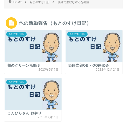
HOME
もとのすけ日記
議運で柔軟な対応を要請
他の活動報告（もとのすけ日記）
もとのすけ日記
もとのすけ日記
朝のクリーン活動３
姫路支部OB・OG懇談会
2023年3月7日
2022年12月21日
もとのすけ日記
こんぴらさん お参り
2019年7月13日