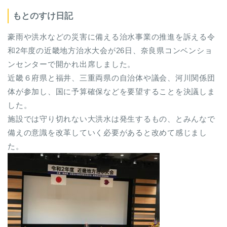
もとのすけ日記
豪雨や洪水などの災害に備える治水事業の推進を訴える令
和2年度の近畿地方治水大会が26日、奈良県コンベンショ
ンセンターで開かれ出席しました。
近畿６府県と福井、三重両県の自治体や議会、河川関係団
体が参加し、国に予算確保などを要望することを決議しま
した。
施設では守り切れない大洪水は発生するもの、とみんなで
備えの意識を改革していく必要があると改めて感じまし
た。