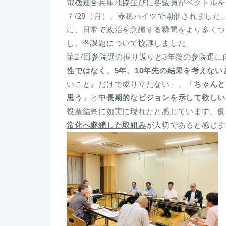
電機連合兵庫地協並びに各議員がベクトルを
７/28（月）、赤穂ハイツで開催されまし
に、日常で政治を意識する瞬間をより多くつ
し、各課題について協議しました。
第27回参院選の振り返りと3年後の参院選
性ではなく、5年、10年先の結果を考えな
いこと』だけで成り立たない」、「
ちゃんと
思う
」と
中長期的なビジョンを示して欲しい
投票結果に如実に現れたと感じています。働
常化へ継続した取組み
が大切であると感じま