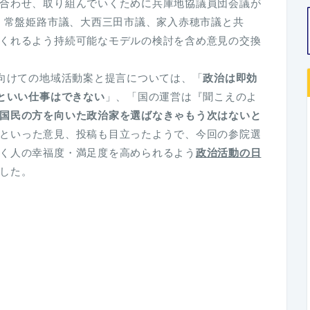
合わせ、取り組んでいくために兵庫地協議員団会議が
た。常盤姫路市議、大西三田市議、家入赤穂市議と共
くれるよう持続可能なモデルの検討を含め意見の交換
に向けての地域活動案と提言については、「
政治は即効
いといい仕事はできない
」、「国の運営は『聞こえのよ
国民の方を向いた政治家を選ばなきゃもう次はないと
といった意見、投稿も目立ったようで、今回の参院選
く人の幸福度・満足度を高められるよう
政治活動の日
した。