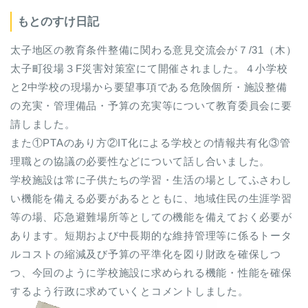
もとのすけ日記
太子地区の教育条件整備に関わる意見交流会が７/31（木）
太子町役場３F災害対策室にて開催されました。４小学校
と2中学校の現場から要望事項である危険個所・施設整備
の充実・管理備品・予算の充実等について教育委員会に要
請しました。
また①PTAのあり方②IT化による学校との情報共有化③管
理職との協議の必要性などについて話し合いました。
学校施設は常に子供たちの学習・生活の場としてふさわし
い機能を備える必要があるとともに、地域住民の生涯学習
等の場、応急避難場所等としての機能を備えておく必要が
あります。短期および中長期的な維持管理等に係るトータ
ルコストの縮減及び予算の平準化を図り財政を確保しつ
つ、今回のように学校施設に求められる機能・性能を確保
するよう行政に求めていくとコメントしました。